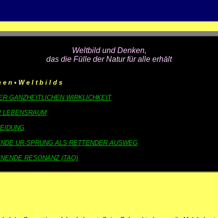
Weltbild und Denken,
das die Fülle der Natur für alle erhält
h e n • W e l t b i l d s
DER GANZHEITLICHEN WIRKLICHKEIT
ER LEBENSRAUM
CHEIDUNG
RENDE UR-SPRUNG ALS RETTENDER AUSWEG
EINENDE RESONANZ (TAO)