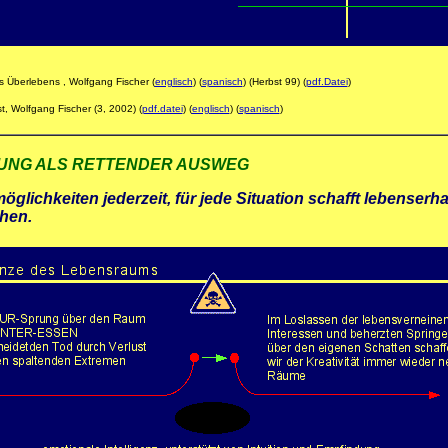
es Überlebens , Wolfgang Fischer
(
englisch
) (
spanisch
) (Herbst 99) (
pdf.Datei
)
ist, Wolfgang Fischer (3, 2002) (
pdf.datei
) (
englisch
) (
spanisch
)
RUNG ALS RETTENDER AUSWEG
ichkeiten jederzeit, für jede Situation schafft lebenserha
hen.