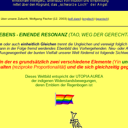
 über unsere Zukunft, Wolfgang Fischer (12. 2003) (
pdf.datei
) (
englisch
) (
spanisch
)
 LEBENS - EINENDE RESONANZ
(TAO, WEG DER GERECHT
en
oder auch
einheitlich Gleichen
trennt die Ungleichen und verewigt folglic
 dann in der Folge fremd werdendes Ebenbild des Vorhergehenden. Neu- oder A
sgewogenheit der bunten Vielfalt unserer Welt fördernd ist folgende Sichtwei
lt in der es grundsätzlich zwei verschiedene Elemente
(Yin
un
halten
(reziproke Proportionalität)
und die sich gleichzeitig g
Dieses Weltbild entspricht der UTOPIA AUREA
der indigenen Widerstandsbewegungen,
deren Emblem der Regenbogen ist