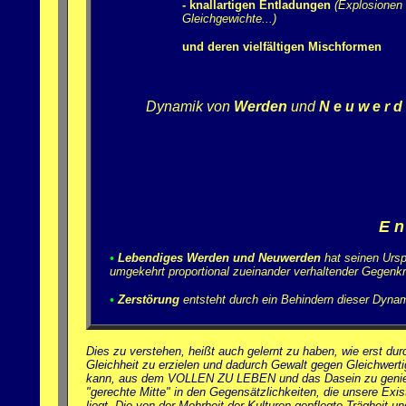
- knallartigen Entladungen
(Explosionen 
Gleichgewichte...)
und deren vielfältigen Mischformen
Dynamik von
Werden
und
N e u w e r d
E n
•
Lebendiges Werden und Neuwerden
hat seinen Urs
umgekehrt proportional zueinander verhaltender Gegenkr
•
Zerstörung
entsteht durch ein Behindern dieser Dynam
Dies zu verstehen, heißt auch gelernt zu haben, wie erst du
Gleichheit zu erzielen und dadurch Gewalt gegen Gleichwerti
kann, aus dem VOLLEN ZU LEBEN und das Dasein zu genießen
"gerechte Mitte" in den Gegensätzlichkeiten, die unsere Exi
liegt. Die von der Mehrheit der Kulturen gepflegte Trägheit