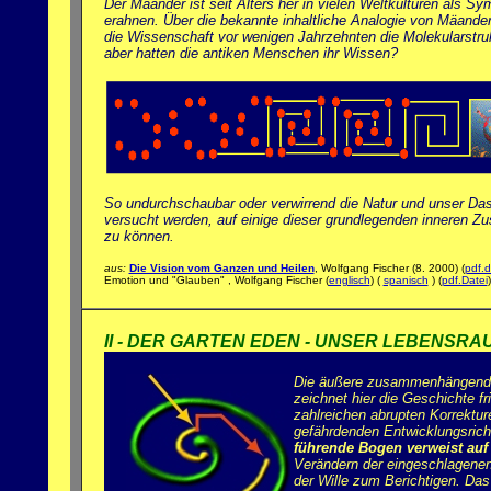
Der Mäander ist seit Alters her in vielen Weltkulturen als 
erahnen. Über die bekannte inhaltliche Analogie von Mäander
die Wissenschaft vor wenigen Jahrzehnten die Molekularstru
aber hatten die antiken Menschen ihr Wissen?
So undurchschaubar oder verwirrend die Natur und unser Das
versucht werden, auf einige dieser grundlegenden inneren 
zu können.
aus:
Die Vision vom Ganzen und Heilen
, Wolfgang Fischer (8. 2000) (
pdf.d
Emotion und "Glauben" , Wolfgang Fischer (
englisch
) (
spanisch
)
(
pdf.Datei
II - DER GARTEN EDEN - UNSER LEBENSRA
Die äußere zusammenhängen
zeichnet hier die Geschichte fr
zahlreichen abrupten Korrektur
gefährdenden Entwicklungsrich
führende Bogen verweist auf 
Verändern der eingeschlagenen
der Wille zum Berichtigen. Da