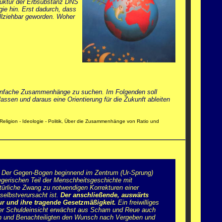
truktur der Erbsubstanz DNS
ie hin. Erst dadurch, dass
llziehbar geworden. Woher
d einfache Zusammenhänge zu suchen. Im Folgenden soll
en und daraus eine Orientierung für die Zukunft ableiten
 Religion - Ideologie - Politik, Über die Zusammenhänge von Ratio und
. Der Gegen-Bogen beginnend im Zentrum (Ur-Sprung)
egerischen Teil der Menschheitsgeschichte mit
türliche Zwang zu notwendigen Korrekturen einer
selbstverursacht ist.
Der anschließende, auswärts
ur und ihre tragende Gesetzmäßigkeit.
Ein freiwilliges
 der Schuldeinsicht erwächst aus Scham und Reue auch
ten und Benachteiligten den Wunsch nach Vergeben und