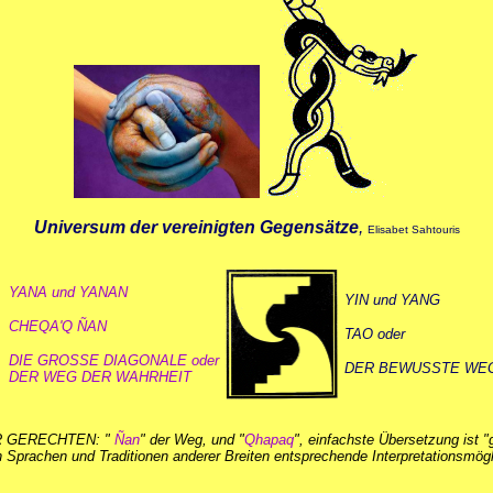
Universum der vereinigten Gegensätze
,
Elisabet Sahtouris
YANA und YANAN
YIN und YANG
CHEQA'Q ÑAN
TAO oder
DIE GROSSE DIAGONALE oder
DER BEWUSSTE WE
DER WEG DER WAHRHEIT
ER GERECHTEN: "
Ñan
" der Weg, und "
Qhapaq
", einfachste Übersetzung ist 
 den Sprachen und Traditionen anderer Breiten entsprechende Interpretationsmögli