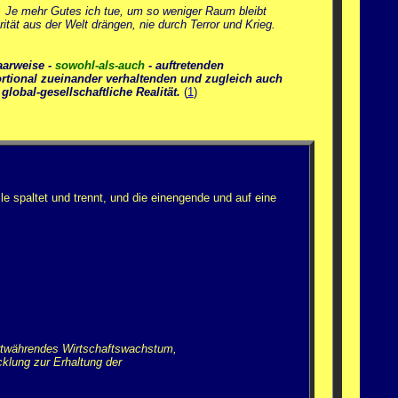
. Je mehr Gutes ich tue, um so weniger Raum bleibt
tät aus der Welt drängen, nie durch Terror und Krieg.
aarweise -
sowohl-als-auch
- auftretenden
rtional zueinander verhaltenden und zugleich auch
obal-gesellschaftliche Realität.
(
1
)
 spaltet und trennt, und die einengende und auf eine
ortwährendes Wirtschaftswachstum,
klung zur Erhaltung der