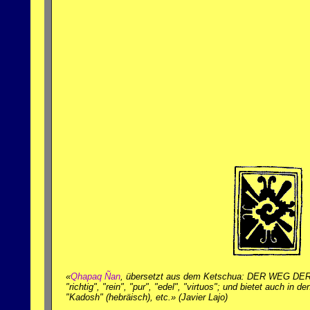
«
Qhapaq Ñan
, übersetzt aus dem Ketschua: DER WEG D
"richtig", "rein", "pur", "edel", "virtuos"; und bietet auch in
"Kadosh" (hebräisch), etc.» (Javier Lajo)