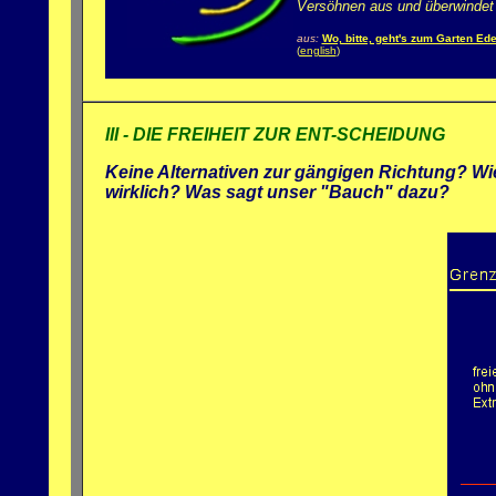
Versöhnen aus und überwindet d
aus:
Wo, bitte, geht's zum Garten Ed
(
english
)
III - DIE FREIHEIT ZUR ENT-SCHEIDUNG
Keine Alternativen zur gängigen Richtung? Wie 
wirklich? Was sagt unser "Bauch" dazu?