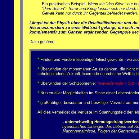
Ein praktisches Beispiel:
Wenn ich "das Böse" nur bekä
"dem Bösen". Terror und Krieg lassen sich nur durch d
Gewalt kann nur durch ihr Gegenteil befriedet werden, 
Längst ist die Physik über die Relativitätstheorie und 
Resonanzmustern zu einer Weltsicht gelangt, die sich m
komplementär zum Ganzen ergänzenden Gegenpole deckt. W
Dazu gehören:
*
Finden und Fördern lebendiger Gleichgewichte - wo au
*
Überwinden der monomanen Art zu denken, die nicht nu
schuldbeladene Zukunft fixierende neurotische Weltbilder
*
Überwinden der Schizophrenie:
"entweder-oder / Gut - 
*
Nutzen aller Möglichkeiten im Sinne einer Lebensförde
*
großmütiger, bewusster und freiwilliger Verzicht auf nur 
All dies vermeidet die Verluste im Spannungsfeld der le
- unterschwellig Herausgedrängtwerden
hypnotisches Einengen des Lebens auf Kon
Machtverhältnisse, Folgen der Gentechnik.