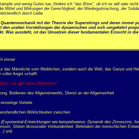
mpfe und wenig Gutes tue, fördere ich "das Böse", ob ich es will oder nicht
ie Mittel und Wirkungen der Gerechtigkeit, der Wiedergutmachung, der Solidari
letztendlich durch Liebe.
die Quantenmechanik mit der Theorie der Superstrings und deren immer p
it den uralten Vorstellungen der dynamischen und sich umgekehrt propo
as aussteht, ist das Umsetzen dieser fundamentalen Einsicht in die gl
ch immer
r das Männliche vom Weiblichen, sondern auch die Welt, das Ganze und Heile
 voller Angst schafft
Böse / es gibt keine Alternative!"
rung, Bedienen des Allgemeinwohls, Dienst an der Allgemeinheit
einseitige Vorteile
bensfeindlichen Wirklichkeiten zwischen
(Exponential-Entwicklungen wie beispielsweise: Dynamik des Zinseszins, f
sum, Stören ökosozialer Verbundenheit, Behindern der menschlichen Entwic
..)
und