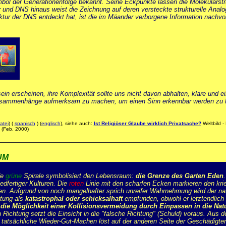
Symbol der Generationenfolge bekannt. Seine Eckpunkte lassen die Molekulars
 und DNS hinaus weist die Zeichnung auf deren versteckte strukturelle Analog
ktur der DNS entdeckt hat, ist die im Mäander verborgene Information nachvo
ein erscheinen, ihre Komplexität sollte uns nicht davon abhalten, klare un
Zusammenhänge aufmerksam zu machen, um einen Sinn erkennbar werden zu lass
atei
) (
spanisch
) (
englisch
), siehe auch:
Ist Religiöser Glaube wirklich Privatsache?
Weltbild -
) (Feb. 2000)
UM
de
grüne
Spirale symbolisiert den Lebensraum:
die Grenze des Garten Eden
iedfertiger Kulturen. Die
roten
Linie mit den scharfen Ecken markieren den kri
en. Aufgrund von noch mangelhafter sprich unreifer Wahrnehmung wird der na
tung als
katastrophal oder schicksalhaft
empfunden, obwohl er letztendlich 
die Möglichkeit einer Kollisionsvermeidung durch Einpassen in die Nat
 Richtung setzt die Einsicht in die "falsche Richtung" (Schuld) voraus. Aus
s tatsächliche Wieder-Gut-Machen löst auf der anderen Seite der Geschädig