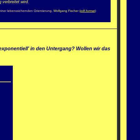
verbreitet wird.
iner lebenssichernden Orientierung,
Wolfgang Fischer (
pdf.format
)
'exponentiell' in den Untergang? Wollen wir das