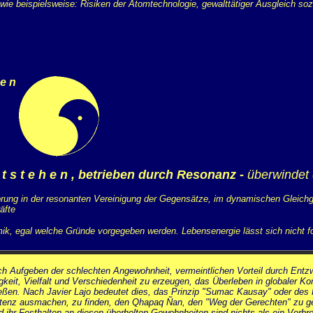
wie beispielsweise: Risiken der Atomtechnologie, gewalttätiger Ausgleich s
 e n
 t s t e h e n , betrieben durch Resonanz -
überwindet 
prung in der resonanten Vereinigung der Gegensätze, im dynamischen Gleichg
äfte
ik, egal welche Gründe vorgegeben werden. Lebensenergie lässt sich nicht f
rch Aufgeben der schlechten Angewohnheit, vermeintlichen Vorteil durch Entz
gkeit, Vielfalt und Verschiedenheit zu erzeugen, das Überleben in globaler 
. Nach Javier Lajo bedeutet dies, das Prinzip "Sumac Kausay" oder des Pra
stenz ausmachen, zu finden, den Qhapaq Ñan, den "Weg der Gerechten" zu gehe
 und ihr Festhalten an diesen überholten Gewohnheiten sind nichts als ein Ve