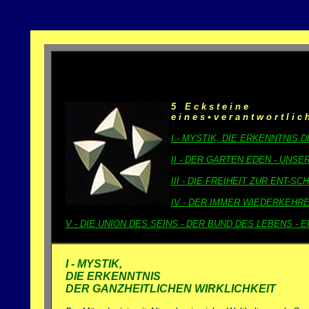
5
•
E c k s t e i n e
e i n e s • v e r a n t w o r t l i c 
I - MYSTIK, DIE ERKENNTNIS 
II - DER GARTEN EDEN - UNS
I
II - DIE FREIHEIT ZUR ENT-S
IV - DER IMMER WIEDERKEH
V - DIE UNION DES SEINS - DER BUND DES LEBENS - 
I - MYSTIK,
DIE ERKENNTNIS
DER GANZHEITLICHEN WIRKLICHKEIT