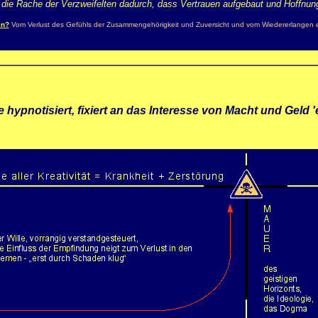
ie Rache der Verzweifelten dadurch, dass Vertrauen aufgebaut und Hoffnung 
en?
Vom Verlust des Gefühls der Zusammengehörigkeit und Zuversicht und vom Wiedererlangen e
hypnotisiert, fixiert an das Interesse von Macht und Geld 