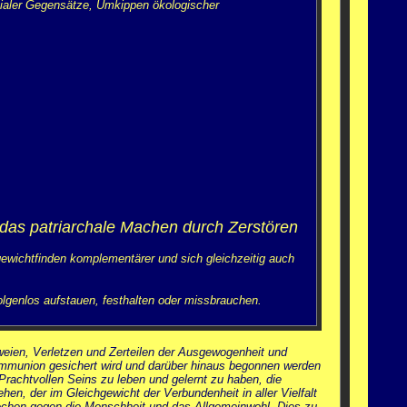
ozialer Gegensätze, Umkippen ökologischer
das patriarchale Machen durch Zerstören
ewichtfinden komplementärer und sich gleichzeitig auch
olgenlos aufstauen, festhalten oder missbrauchen.
weien, Verletzen und Zerteilen der Ausgewogenheit und
Kommunion gesichert wird und darüber hinaus begonnen werden
chtvollen Seins zu leben und gelernt zu haben, die
n, der im Gleichgewicht der Verbundenheit in aller Vielfalt
rbrechen gegen die Menschheit und das Allgemeinwohl. Dies zu