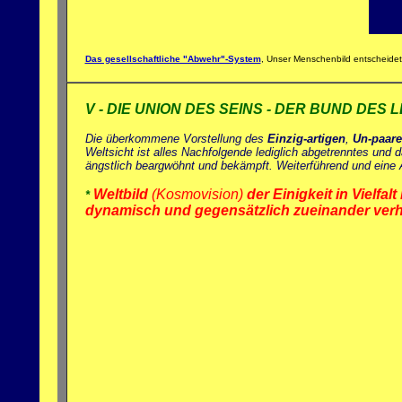
Das gesellschaftliche "Abwehr"-System
, Unser Menschenbild entscheidet
V - DIE UNION DES SEINS - DER BUND DES
Die überkommene Vorstellung des
Einzig-artigen
,
Un-paar
Weltsicht ist alles Nachfolgende lediglich abgetrenntes und
ängstlich beargwöhnt und bekämpft. Weiterführend und eine Au
Weltbild
(Kosmovision)
der Einigkeit in Vielfa
*
dynamisch und gegensätzlich zueinander ver