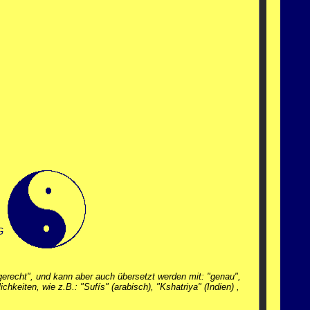
G
"gerecht", und kann aber auch übersetzt werden mit: "genau",
chkeiten, wie z.B.: "Sufís" (arabisch), "Kshatriya" (Indien) ,