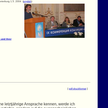
Peterburg 1.5. 2004
(
english
)
 und ihrer
[
pdf-druckformat
]
ne letztjährige Ansprache kennen, werde ich