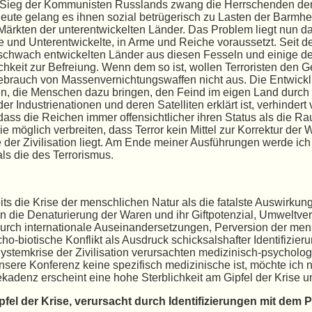
r Sieg der Kommunisten Russlands zwang die Herrschenden der 
te gelang es ihnen sozial betrügerisch zu Lasten der Barmherz
Märkten der unterentwickelten Länder. Das Problem liegt nun da
te und Unterentwickelte, in Arme und Reiche voraussetzt. Sei
r schwach entwickelten Länder aus diesen Fesseln und einige d
hkeit zur Befreiung. Wenn dem so ist, wollen Terroristen den Geg
Gebrauch von Massenvernichtungswaffen nicht aus. Die Entwickl
n, die Menschen dazu bringen, den Feind im eigen Land durch 
er Industrienationen und deren Satelliten erklärt ist, verhindert
dass die Reichen immer offensichtlicher ihren Status als die Rau
e möglich verbreiten, dass Terror kein Mittel zur Korrektur de
e der Zivilisation liegt. Am Ende meiner Ausführungen werde i
ls die des Terrorismus.
ts die Krise der menschlichen Natur als die fatalste Auswirkun
 die Denaturierung der Waren und ihr Giftpotenzial, Umweltve
h internationale Auseinandersetzungen, Perversion der mens
o-biotische Konflikt als Ausdruck schicksalshafter Identifizie
 Systemkrise der Zivilisation verursachten medizinisch-psycho
ere Konferenz keine spezifisch medizinische ist, möchte ich n
ekadenz erscheint eine hohe Sterblichkeit am Gipfel der Krise 
fel der Krise, verursacht durch Identifizierungen mit dem P