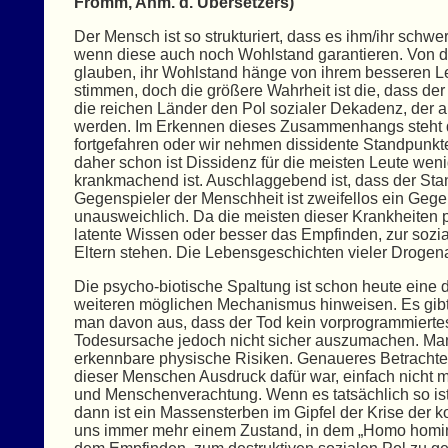
Fromm, Anm. d. Übersetzers)
Der Mensch ist so strukturiert, dass es ihm/ihr schw
wenn diese auch noch Wohlstand garantieren. Von da
glauben, ihr Wohlstand hänge von ihrem besseren Le
stimmen, doch die größere Wahrheit ist die, dass de
die reichen Länder den Pol sozialer Dekadenz, der a
werden. Im Erkennen dieses Zusammenhangs steht de
fortgefahren oder wir nehmen dissidente Standpunkte
daher schon ist Dissidenz für die meisten Leute wenig
krankmachend ist. Auschlaggebend ist, dass der Sta
Gegenspieler der Menschheit ist zweifellos ein Gege
unausweichlich. Da die meisten dieser Krankheiten 
latente Wissen oder besser das Empfinden, zur sozia
Eltern stehen. Die Lebensgeschichten vieler Droge
Die psycho-biotische Spaltung ist schon heute ein
weiteren möglichen Mechanismus hinweisen. Es gibt 
man davon aus, dass der Tod kein vorprogrammiertes 
Todesursache jedoch nicht sicher auszumachen. Manc
erkennbare physische Risiken. Genaueres Betrachte
dieser Menschen Ausdruck dafür war, einfach nicht m
und Menschenverachtung. Wenn es tatsächlich so is
dann ist ein Massensterben im Gipfel der Krise der 
uns immer mehr einem Zustand, in dem „Homo homin