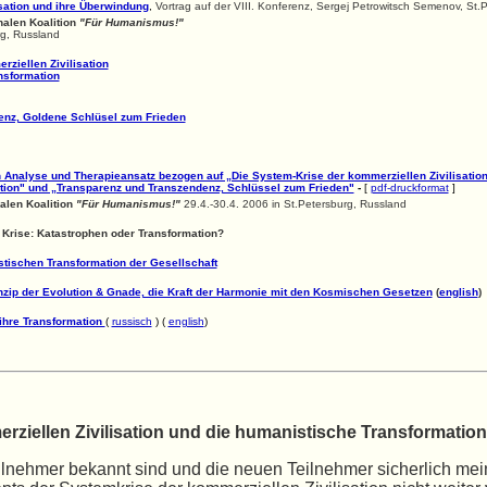
isation und ihre Überwindung
,
Vortrag auf der VIII. Konferenz, Sergej Petrowitsch Semenov, St.
nalen Koalition
"Für Humanismus!"
rg, Russland
ziellen Zivilisation
nsformation
enz, Goldene Schlüsel zum Frieden
nalyse und Therapieansatz bezogen auf „Die System-Krise der kommerziellen Zivilisation
ion" und „Transparenz und Transzendenz, Schlüssel zum Frieden"
-
[
pdf-druckformat
]
nalen Koalition
"Für Humanismus!"
29.4.-30.4. 2006 in St.Petersburg, Russland
 Krise: Katastrophen oder Transformation?
ischen Transformation der Gesellschaft
nzip der Evolution & Gnade, die Kraft der Harmonie mit den Kosmischen Gesetzen
(
english
)
 ihre Transformation
(
russisch
) (
english
)
rziellen Zivilisation und die humanistische Transformation
lnehmer bekannt sind und die neuen Teilnehmer sicherlich mei