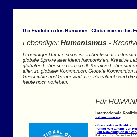
Die Evolution des Humanen - Globalisieren des Fr
Lebendiger
Humanismus
- Kreati
Lebendiger Humanismus ist authentisch transformier
globale Sphäre aller Ideen harmonisiert. Kreative 
globalen Lebensgemeinschaft. Kreative Lebensführun
aller, zu globaler Kommunion. Globale Kommunion ist
Geschichte und Gegenwart. Der Sozialtrieb wird die
heute noch vorleben.
Für HUMAN
Internationale Koalit
forhumanism.org
-
Grundsatz der Koalition
-
Unser Verständnis von H
-
Zur Notwendigkeit der Wie
Pskov am 14. Dezember 200