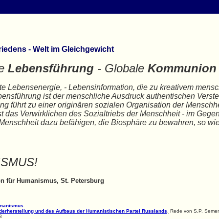
iedens - Welt im Gleichgewicht
ve
Lebensführung
- Globale
Kommunion
te Lebensenergie, - Lebensinformation, die zu kreativem mensc
Lebensführung ist der menschliche Ausdruck authentischen Vers
g führt zu einer originären sozialen Organisation der Menschh
 das Verwirklichen des Sozialtriebs der Menschheit - im Gegensa
 Menschheit dazu befähigen, die Biosphäre zu bewahren, so wi
ISMUS!
ion für Humanismus, St. Petersburg
umanismus
derherstellung und des Aufbaus der Humanistischen Partei Russlands
,
Rede von S.P. Semenov 
3