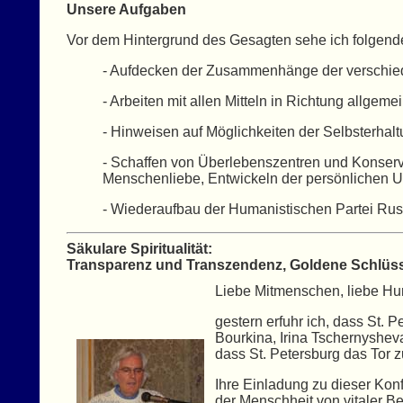
Unsere Aufgaben
Vor dem Hintergrund des Gesagten sehe ich folgend
- Aufdecken der Zusammenhänge der verschied
- Arbeiten mit allen Mitteln in Richtung allgem
- Hinweisen auf Möglichkeiten der Selbsterhal
- Schaffen von Überlebenszentren und Konserv
Menschenliebe, Entwickeln der persönlichen Un
- Wiederaufbau der Humanistischen Partei Rus
Säkulare Spiritualität:
Transparenz und Transzendenz, Goldene Schlüss
Liebe Mitmenschen, liebe H
gestern erfuhr ich, dass St. 
Bourkina, Irina Tschernyshev
dass St. Petersburg das Tor z
Ihre Einladung zu dieser Konf
der Menschheit von vitaler Be