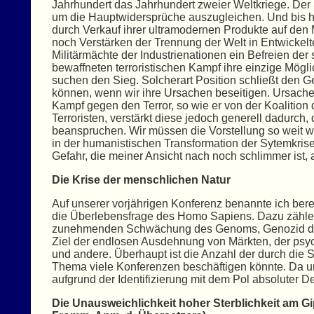
Jahrhundert das Jahrhundert zweier Weltkriege. De
um die Hauptwidersprüche auszugleichen. Und bis heu
durch Verkauf ihrer ultramodernen Produkte auf den 
noch Verstärken der Trennung der Welt in Entwickel
Militärmächte der Industrienationen ein Befreien de
bewaffneten terroristischen Kampf ihre einzige Möglic
suchen den Sieg. Solcherart Position schließt den 
können, wenn wir ihre Ursachen beseitigen. Ursache
Kampf gegen den Terror, so wie er von der Koalition d
Terroristen, verstärkt diese jedoch generell dadurch, 
beanspruchen. Wir müssen die Vorstellung so weit wi
in der humanistischen Transformation der Sytemkris
Gefahr, die meiner Ansicht nach noch schlimmer ist, a
Die Krise der menschlichen Natur
Auf unserer vorjährigen Konferenz benannte ich berei
die Überlebensfrage des Homo Sapiens. Dazu zählen
zunehmenden Schwächung des Genoms, Genozid durc
Ziel der endlosen Ausdehnung von Märkten, der psych
und andere. Überhaupt ist die Anzahl der durch die
Thema viele Konferenzen beschäftigen könnte. Da uns
aufgrund der Identifizierung mit dem Pol absoluter D
Die Unausweichlichkeit hoher Sterblichkeit am Gip