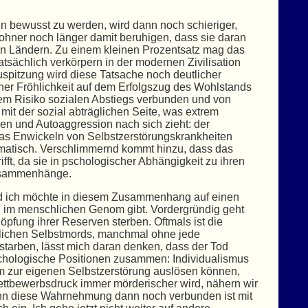
gen bewusst zu werden, wird dann noch schieriger,
ohner noch länger damit beruhigen, dass sie daran
en Ländern. Zu einem kleinen Prozentsatz mag das
tsächlich verkörpern in der modernen Zivilisation
uspitzung wird diese Tatsache noch deutlicher
r Fröhlichkeit auf dem Erfolgszug des Wohlstands
 dem Risiko sozialen Abstiegs verbunden und von
 mit der sozial abträglichen Seite, was extrem
en und Autoaggression nach sich zieht: der
 das Enwickeln von Selbstzerstörungskrankheiten
ramatisch. Verschlimmernd kommt hinzu, dass das
t, da sie in pschologischer Abhängigkeit zu ihren
Zusammenhänge.
nd ich möchte in diesem Zusammenhang auf einen
n im menschlichen Genom gibt. Vordergründig geht
pfung ihrer Reserven sterben. Oftmals ist die
tzlichen Selbstmords, manchmal ohne jede
tarben, lässt mich daran denken, dass der Tod
sychologische Positionen zusammen: Individualismus
 zur eigenen Selbstzerstörung auslösen können,
Wettbewerbsdruck immer mörderischer wird, nähern wir
nn diese Wahrnehmung dann noch verbunden ist mit