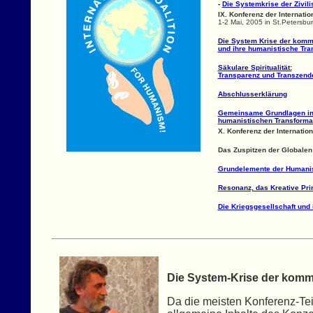
-
Die Systemkrise der Zivil
IX. Konferenz der Internatio
1-2 Mai, 2005 in St.Petersbu
Die System Krise der kommer
und ihre humanistische Tra
Säkulare Spiritualität:
Transparenz und Transzend
Abschlusserklärung
Gemeinsame Grundlagen in A
humanistischen Transformat
X. Konferenz der Internatio
Das Zuspitzen der Globalen
Grundelemente der Humanist
Resonanz, das Kreative Pri
Die Kriegsgesellschaft und
Die System-Krise der komme
Da die meisten Konferenz-Tei