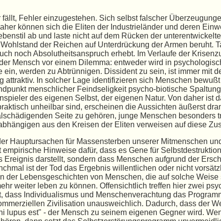
er fällt, Fehler einzugestehen. Sich selbst falscher Überzeugun
her können sich die Eliten der Industrieländer und deren Einw
benstil ab und laste nicht auf dem Rücken der unterentwickelt
r Wohlstand der Reichen auf Unterdrückung der Armen beruht. Ta
uch noch Absolutheitsanspruch erhebt. Im Verlaufe der Krisenz
r Mensch vor einem Dilemma: entweder wird in psychologische
 ein, werden zu Abtrünnigen. Dissident zu sein, ist immer mit
 attraktiv. In solcher Lage identifizieren sich Menschen bewußt
ndpunkt menschlicher Feindseligkeit psycho-biotische Spaltung
nspieler des eigenen Selbst, der eigenen Natur. Von daher ist
praktisch unheilbar sind, erscheinen die Aussichten äußerst d
lschädigenden Seite zu gehören, junge Menschen besonders triff
nabhängigen aus den Kreisen der Eliten verweisen auf diese 
e der Hauptursachen für Massensterben unserer Mitmenschen u
empirische Hinweise dafür, dass es Gene für Selbstdestruktio
Ereignis darstellt, sondern dass Menschen aufgrund der Erschö
hmal ist der Tod das Ergebnis willentlichen oder nicht vorsä
n der Lebensgeschichten von Menschen, die auf solche Weise s
ehr weiter leben zu können. Offensichtlich treffen hier zwei p
t, dass Individualismus und Menschenverachtung das Programm
kommerziellen Zivilisation unausweichlich. Dadurch, dass der 
i lupus est" - der Mensch zu seinem eigenen Gegner wird. We