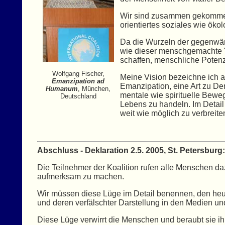
Wir sind zusammen gekommen,
orientiertes soziales wie ök
Da die Wurzeln der gegenwärt
wie dieser menschgemachte "F
schaffen, menschliche Potenzi
Wolfgang Fischer,
Meine Vision bezeichne ich al
Emanzipation ad
Emanzipation, eine Art zu Den
Humanum
, München,
mentale wie spirituelle Beweg
Deutschland
Lebens zu handeln. Im Detail 
weit wie möglich zu verbreite
Abschluss - Deklaration 2.5. 2005, St. Petersburg:
Die Teilnehmer der Koalition rufen alle Menschen daz
aufmerksam zu machen.
Wir müssen diese Lüge im Detail benennen, den heuc
und deren verfälschter Darstellung in den Medien un
Diese Lüge verwirrt die Menschen und beraubt sie ih