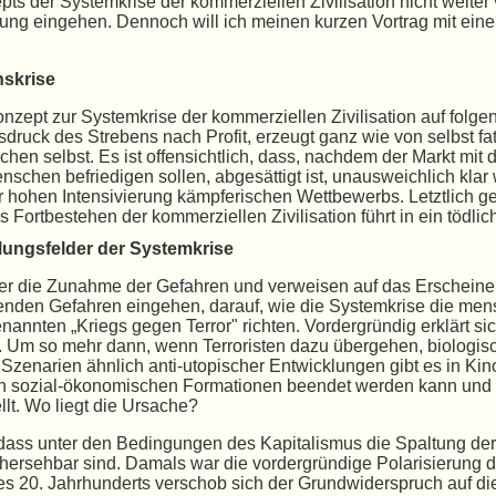
ts der Systemkrise der kommerziellen Zivilisation nicht weiter
ung eingehen. Dennoch will ich meinen kurzen Vortrag mit eine
nskrise
onzept zur Systemkrise der kommerziellen Zivilisation auf folg
druck des Strebens nach Profit, erzeugt ganz wie von selbst fa
hen selbst. Es ist offensichtlich, dass, nachdem der Markt mit
nschen befriedigen sollen, abgesättigt ist, unausweichlich klar
er hohen Intensivierung kämpferischen Wettbewerbs. Letztlich g
ortbestehen der kommerziellen Zivilisation führt in ein tödlic
lungsfelder der Systemkrise
er die Zunahme der Gefahren und verweisen auf das Erscheinen
nden Gefahren eingehen, darauf, wie die Systemkrise die mensc
nnten „Kriegs gegen Terror" richten. Vordergründig erklärt sic
n. Um so mehr dann, wenn Terroristen dazu übergehen, biologis
enarien ähnlich anti-utopischer Entwicklungen gibt es in Kino
ten sozial-ökonomischen Formationen beendet werden kann und d
llt. Wo liegt die Ursache?
dass unter den Bedingungen des Kapitalismus die Spaltung der G
rsehbar sind. Damals war die vordergründige Polarisierung du
s 20. Jahrhunderts verschob sich der Grundwiderspruch auf die