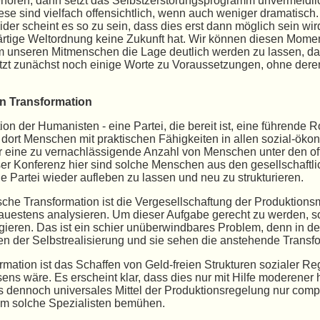
ören, dann setzt das Selbstzerstörungsprogramm unvermeidlich e
e sind vielfach offensichtlich, wenn auch weniger dramatisch.
ider scheint es so zu sein, dass dies erst dann möglich sein w
ige Weltordnung keine Zukunft hat. Wir können diesen Moment
um unseren Mitmenschen die Lage deutlich werden zu lassen, d
zt zunächst noch einige Worte zu Voraussetzungen, ohne deren
n Transformation
ion der Humanisten - eine Partei, die bereit ist, eine führende
 dort Menschen mit praktischen Fähigkeiten in allen sozial-öko
ur eine zu vernachlässigende Anzahl von Menschen unter den of
er Konferenz hier sind solche Menschen aus den gesellschaftlic
 Partei wieder aufleben zu lassen und neu zu strukturieren.
che Transformation ist die Vergesellschaftung der Produktionsm
uestens analysieren. Um dieser Aufgabe gerecht zu werden, soll
eren. Das ist ein schier unüberwindbares Problem, denn in den
der Selbstrealisierung und sie sehen die anstehende Transfor
rmation ist das Schaffen von Geld-freien Strukturen sozialer R
 wäre. Es erscheint klar, dass dies nur mit Hilfe moderener h
 dennoch universales Mittel der Produktionsregelung nur compu
 um solche Spezialisten bemühen.