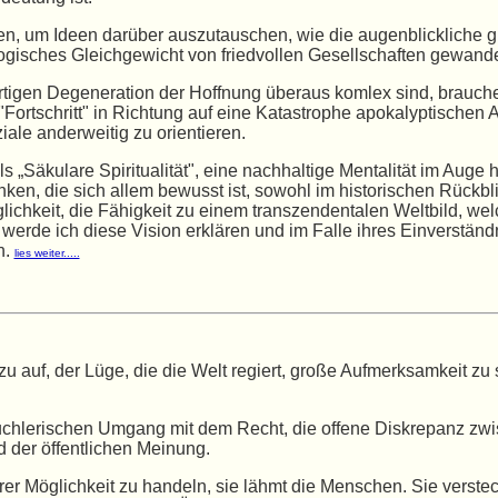
 um Ideen darüber auszutauschen, wie die augenblickliche glo
ologisches Gleichgewicht von friedvollen Gesellschaften gewand
igen Degeneration der Hoffnung überaus komlex sind, brauchen
ortschritt" in Richtung auf eine Katastrophe apokalyptischen
ale anderweitig zu orientieren.
s „Säkulare Spiritualität", eine nachhaltige Mentalität im Auge 
ken, die sich allem bewusst ist, sowohl im historischen Rückbl
lichkeit, die Fähigkeit zu einem transzendentalen Weltbild, we
werde ich diese Vision erklären und im Falle ihres Einverständn
n.
lies weiter.....
u auf, der Lüge, die die Welt regiert, große Aufmerksamkeit zu
hlerischen Umgang mit dem Recht, die offene Diskrepanz zwisc
d der öffentlichen Meinung.
rer Möglichkeit zu handeln, sie lähmt die Menschen. Sie verstec