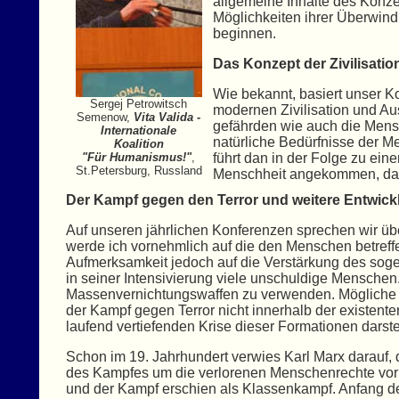
allgemeine Inhalte des Konzep
Möglichkeiten ihrer Überwind
beginnen.
Das Konzept der Zivilisatio
Wie bekannt, basiert unser K
Sergej Petrowitsch
modernen Zivilisation und Aus
Semenow,
Vita Valida -
gefährden wie auch die Mensc
Internationale
natürliche Bedürfnisse der Me
Koalition
"Für Humanismus!"
,
führt dan in der Folge zu ein
St.Petersburg, Russland
Menschheit angekommen, das F
Der Kampf gegen den Terror und weitere Entwick
Auf unseren jährlichen Konferenzen sprechen wir üb
werde ich vornehmlich auf die den Menschen betreffe
Aufmerksamkeit jedoch auf die Verstärkung des sogena
in seiner Intensivierung viele unschuldige Mensche
Massenvernichtungswaffen zu verwenden. Mögliche Sz
der Kampf gegen Terror nicht innerhalb der existen
laufend vertiefenden Krise dieser Formationen darste
Schon im 19. Jahrhundert verwies Karl Marx darauf, 
des Kampfes um die verlorenen Menschenrechte vorhe
und der Kampf erschien als Klassenkampf. Anfang de