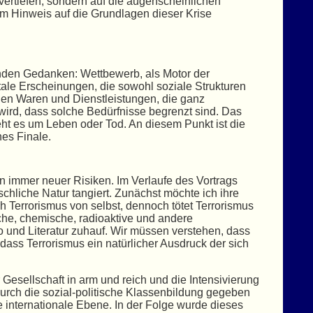
 vertiefen, sondern auf die augenscheinlichen
m Hinweis auf die Grundlagen dieser Krise
enden Gedanken: Wettbewerb, als Motor der
tale Erscheinungen, die sowohl soziale Strukturen
 den Waren und Dienstleistungen, die ganz
 wird, dass solche Bedürfnisse begrenzt sind. Das
eht es um Leben oder Tod. An diesem Punkt ist die
hes Finale.
 immer neuer Risiken. Im Verlaufe des Vortrags
hliche Natur tangiert. Zunächst möchte ich ihre
h Terrorismus von selbst, dennoch tötet Terrorismus
che, chemische, radioaktive und andere
 und Literatur zuhauf. Wir müssen verstehen, dass
ass Terrorismus ein natürlicher Ausdruck der sich
esellschaft in arm und reich und die Intensivierung
rch die sozial-politische Klassenbildung gegeben
 internationale Ebene. In der Folge wurde dieses