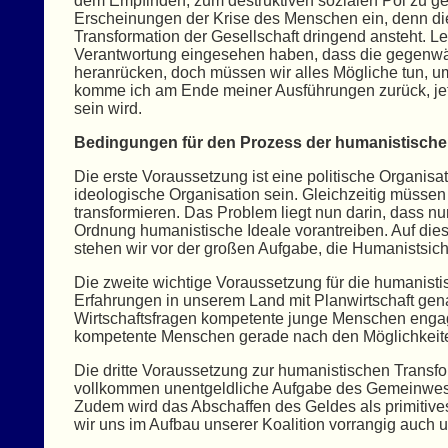
dem Empfinden, zum destruktiven sozialen Pol zu geh
Erscheinungen der Krise des Menschen ein, denn dies
Transformation der Gesellschaft dringend ansteht. Le
Verantwortung eingesehen haben, dass die gegenwärt
heranrücken, doch müssen wir alles Mögliche tun, 
komme ich am Ende meiner Ausführungen zurück, jet
sein wird.
Bedingungen für den Prozess der humanistische
Die erste Voraussetzung ist eine politische Organisat
ideologische Organisation sein. Gleichzeitig müssen
transformieren. Das Problem liegt nun darin, dass n
Ordnung humanistische Ideale vorantreiben. Auf dies
stehen wir vor der großen Aufgabe, die Humanistsiche
Die zweite wichtige Voraussetzung für die humanistis
Erfahrungen in unserem Land mit Planwirtschaft gena
Wirtschaftsfragen kompetente junge Menschen engagi
kompetente Menschen gerade nach den Möglichkeiten 
Die dritte Voraussetzung zur humanistischen Transfo
vollkommen unentgeldliche Aufgabe des Gemeinwesens
Zudem wird das Abschaffen des Geldes als primitives
wir uns im Aufbau unserer Koalition vorrangig auch