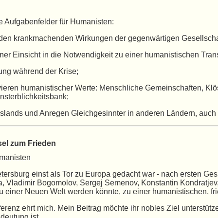
e Aufgabenfelder für Humanisten:
en krankmachenden Wirkungen der gegenwärtigen Gesellschaft
einer Einsicht in die Notwendigkeit zu einer humanistischen Tran
tung während der Krise;
ieren humanistischer Werte: Menschliche Gemeinschaften, Klö
sterblichkeitsbank;
slands und Anregen Gleichgesinnter in anderen Ländern, auch 
el zum Frieden
umanisten
Petersburg einst als Tor zu Europa gedacht war - nach ersten Ge
a, Vladimir Bogomolov, Sergej Semenov, Konstantin Kondratjev
u einer Neuen Welt werden könnte, zu einer humanistischen, fri
erenz ehrt mich. Mein Beitrag möchte ihr nobles Ziel unterstütz
deutung ist.